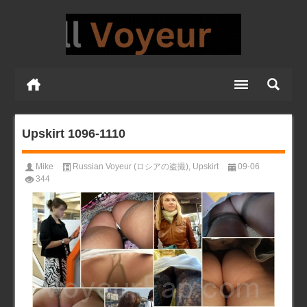
Upskirt 1096-1110
Mike
Russian Voyeur (ロシアの盗撮)
,
Upskirt
09-06
344