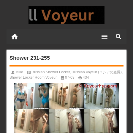
Shower 231-255
Mike
Russian Shower Locker
,
Russian Voyeur (ロシアの盗撮)
,
Shower Locker Room Voyeur
07-03
434