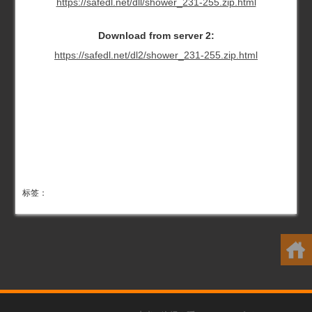
https://safedl.net/dll/shower_231-255.zip.html
Download from server 2:
https://safedl.net/dl2/shower_231-255.zip.html
标签：