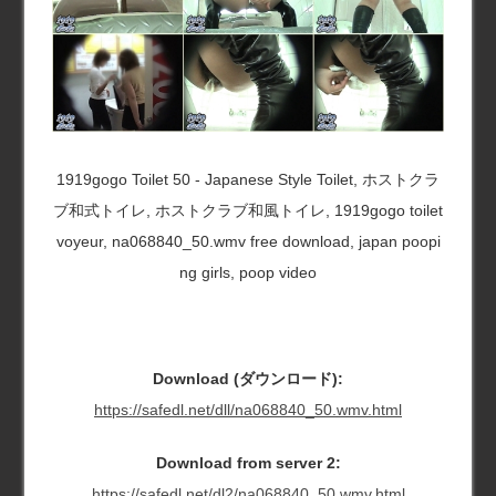
1919gogo Toilet 50 - Japanese Style Toilet, ホストクラ
ブ和式トイレ, ホストクラブ和風トイレ, 1919gogo toilet
voyeur, na068840_50.wmv free download, japan poopi
ng girls, poop video
Download (ダウンロード):
https://safedl.net/dll/na068840_50.wmv.html
Download from server 2:
https://safedl.net/dl2/na068840_50.wmv.html