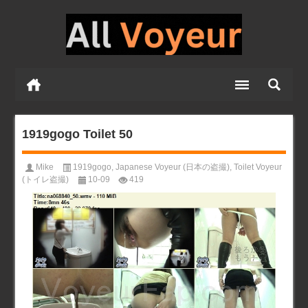
1919gogo Toilet 50
Mike
1919gogo
,
Japanese Voyeur (日本の盗撮)
,
Toilet Voyeur
(トイレ盗撮)
10-09
419