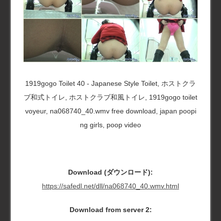
1919gogo Toilet 40 - Japanese Style Toilet, ホストクラ
ブ和式トイレ, ホストクラブ和風トイレ, 1919gogo toilet
voyeur, na068740_40.wmv free download, japan poopi
ng girls, poop video
Download (ダウンロード):
https://safedl.net/dll/na068740_40.wmv.html
Download from server 2: