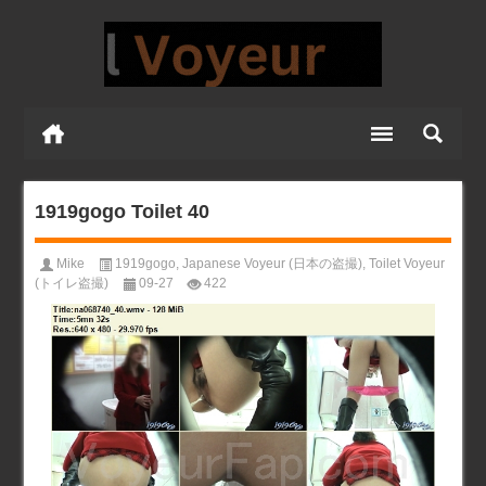
1919gogo Toilet 40
Mike
1919gogo
,
Japanese Voyeur (日本の盗撮)
,
Toilet Voyeur
(トイレ盗撮)
09-27
422