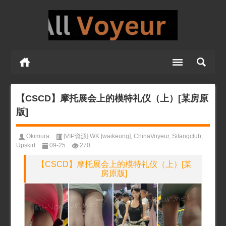
【CSCD】摩托展会上的模特礼仪（上）[某房原
版]
Okimura
[VIP資源] WK [waikeung]
,
ChinaVoyeur
,
Sifangclub
,
Upskirt
09-25
270
【CSCD】摩托展会上的模特礼仪（上）[某
房原版]