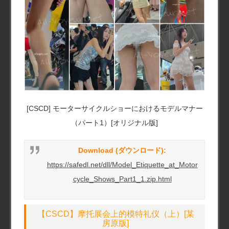
[CSCD] モーターサイクルショーにおけるモデルマナー
（パート1）[オリジナル版]
Download (ダウンロード):
https://safedl.net/dll/Model_Etiquette_at_Motor
cycle_Shows_Part1_1.zip.html
【CSCD】摩托展会上的模特礼仪（上）[某
房原版]